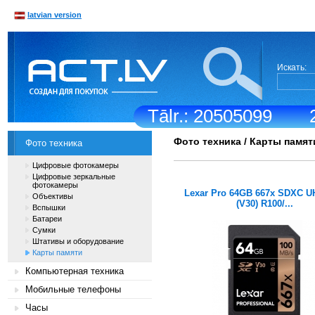
latvian version
Искать:
Tālr.: 20505099
Фото техника
/
Карты памят
Фото техника
Цифровые фотокамеры
Цифровые зеркальные
фотокамеры
Lexar Pro 64GB 667x SDXC U
Объективы
(V30) R100/...
Вспышки
Батареи
Сумки
Штативы и оборудование
Карты памяти
Компьютерная техника
Мобильные телефоны
Часы