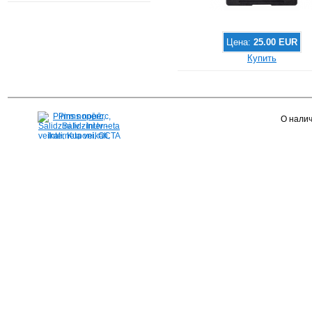
Цена:
25.00 EUR
Купить
Pirms nopērc,
О налич
Salidzini.lv - Interneta
veikali, Kuponi, OCTA
kalkulators, KASKO
kalkulators, Ātrie
kredīti