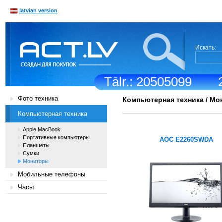
latvian version
Искать:
Tālr.: 20505099
Фото техника
Компьютерная техника
/
Мо
Компьютерная техника
Apple MacBook
Портативные компьютеры
AOC E2260SWDA
Планшеты
Сумки
Мониторы
Мобильные телефоны
Часы