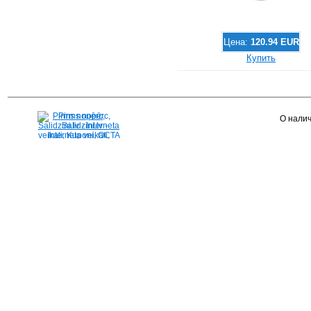
Цена:
120.94 EUR
Купить
Pirms nopērc,
О налич
Salidzini.lv - Interneta
veikali, Kuponi, OCTA
kalkulators, KASKO
kalkulators, Ātrie
kredīti