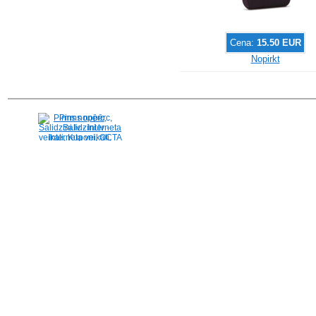
Cena:
15.50 EUR
Nopirkt
Pirms nopērc,
Salidzini.lv - Interneta
veikali, Kuponi, OCTA
kalkulators, KASKO
kalkulators, Ātrie
kredīti