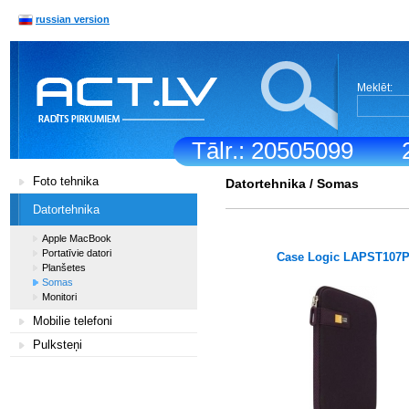
russian version
Meklēt:
Tālr.: 20505099
Foto tehnika
Datortehnika
/
Somas
Datortehnika
Apple MacBook
Portatīvie datori
Case Logic LAPST107
Planšetes
Somas
Monitori
Mobilie telefoni
Pulksteņi