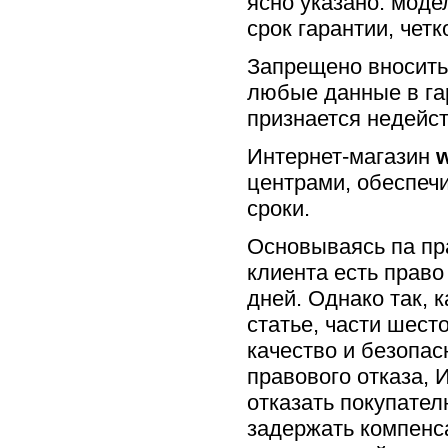
ясно указано: моде
срок гарантии, чет
Запрещено вносить
любые данные в га
признается недейс
Интернет-магазин
w
центрами, обеспеч
сроки.
Основываясь па пра
клиента есть право
дней. Однако так, 
статье, части шест
качество и безопас
правового отказа, 
отказать покупател
задержать компенса