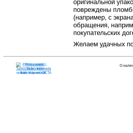
оригинальной упако
повреждены пломбы
(например, с экра
обращения, наприм
покупательских до
Желаем удачных по
Pirms nopērc,
О налич
Salidzini.lv - Interneta
veikali, Kuponi, OCTA
kalkulators, KASKO
kalkulators, Ātrie
kredīti