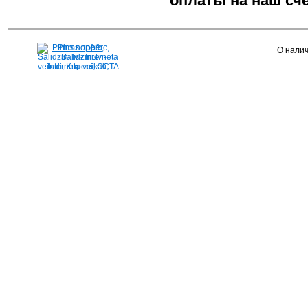
оплаты на наш счё
Pirms nopērc,
О налич
Salidzini.lv - Interneta
veikali, Kuponi, OCTA
kalkulators, KASKO
kalkulators, Ātrie
kredīti