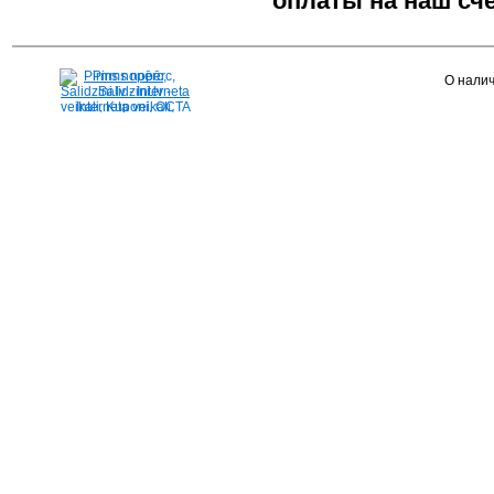
оплаты на наш счё
Pirms nopērc,
О налич
Salidzini.lv - Interneta
veikali, Kuponi, OCTA
kalkulators, KASKO
kalkulators, Ātrie
kredīti