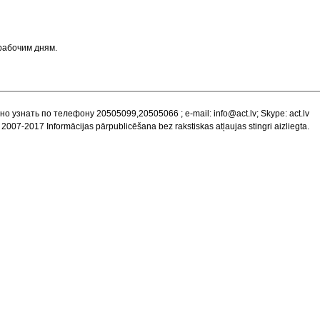
 рабочим дням.
но узнать по телефону 20505099,20505066 ; e-mail:
info@act.lv
; Skype: act.lv
 2007-2017 Informācijas pārpublicēšana bez rakstiskas atļaujas stingri aizliegta.