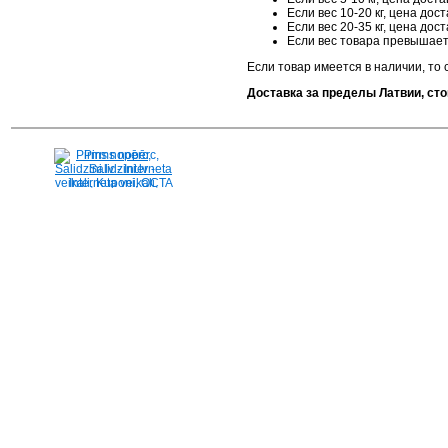
Если вес 10-20 кг, цена дост
Если вес 20-35 кг, цена дост
Если вес товара превышает 
Если товар имеется в наличии, то 
Доставка за пределы Латвии, ст
Pirms nopērc,
Salidzini.lv - Interneta
veikali, Kuponi, OCTA
kalkulators, KASKO
kalkulators, Ātrie
kredīti