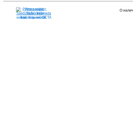
Pirms nopērc,
О налич
Salidzini.lv - Interneta
veikali, Kuponi, OCTA
kalkulators, KASKO
kalkulators, Ātrie
kredīti