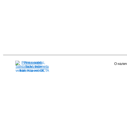
Pirms nopērc,
О налич
Salidzini.lv - Interneta
veikali, Kuponi, OCTA
kalkulators, KASKO
kalkulators, Ātrie
kredīti