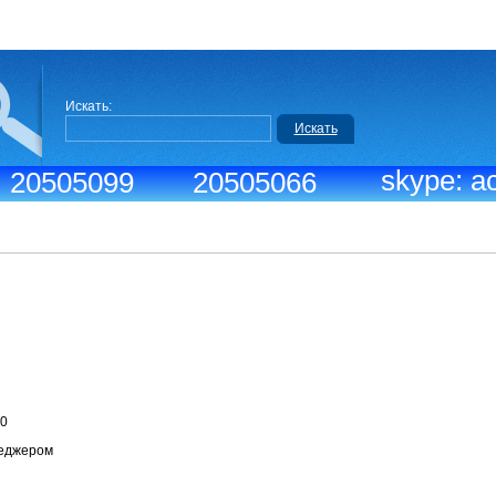
Искать:
Искать
skype: ac
.: 20505099
20505066
боты:
ица: 09:30-18:30
ти с менеджером
Выходной