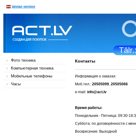
latvian version
Tālr
Фото техника
Контакты
Компьютерная техника
Мобильные телефоны
Информация о заказах:
Часы
Моб.тел.:
20505099
,
20505066
e-mail:
info@act.lv
Время ра
Понедельник - Пятн
Суббота: по договорённос
Воскресение: 