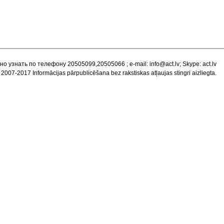
но узнать по телефону 20505099,20505066 ; e-mail:
info@act.lv
; Skype: act.lv
 2007-2017 Informācijas pārpublicēšana bez rakstiskas atļaujas stingri aizliegta.