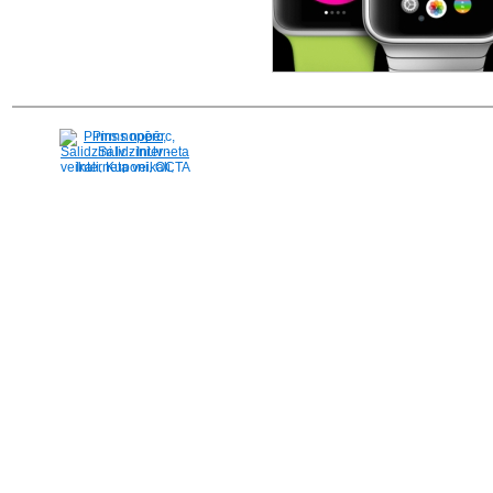
Pirms nopērc,
Salidzini.lv - Interneta
veikali, Kuponi, OCTA
kalkulators, KASKO
kalkulators, Ātrie
kredīti