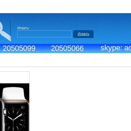
Искать:
Искать
skype: ac
.: 20505099
20505066