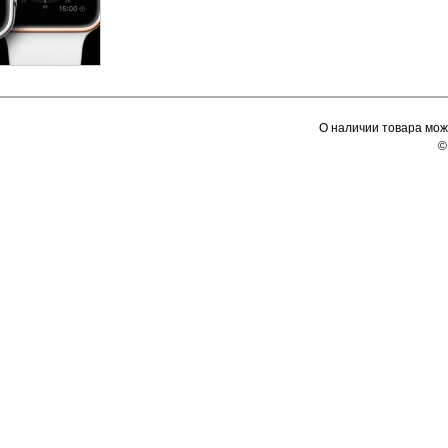
О наличии товара мож
©