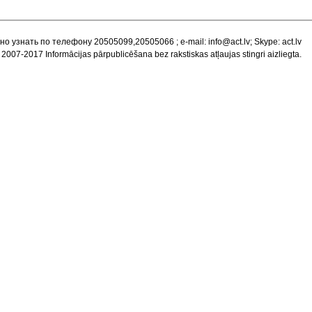
но узнать по телефону 20505099,20505066 ; e-mail:
info@act.lv
; Skype: act.lv
 2007-2017 Informācijas pārpublicēšana bez rakstiskas atļaujas stingri aizliegta.