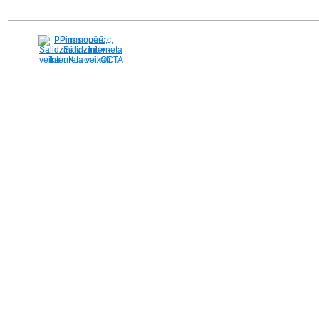
Pirms nopērc,
Salidzini.lv - Interneta
veikali, Kuponi, OCTA
kalkulators, KASKO
kalkulators, Ātrie
kredīti