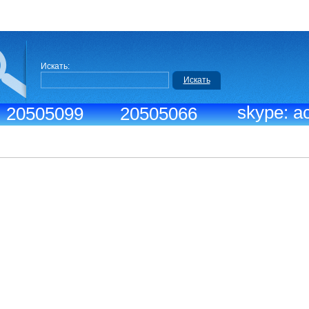
Искать:
Искать
skype: ac
.: 20505099
20505066