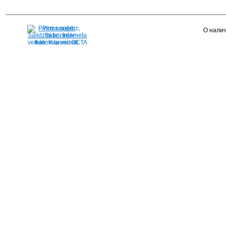
Pirms nopērc,
О налич
Salidzini.lv - Interneta
veikali, Kuponi, OCTA
kalkulators, KASKO
kalkulators, Ātrie
kredīti