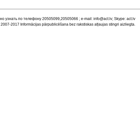
но узнать по телефону 20505099,20505066 ; e-mail:
info@act.lv
; Skype: act.lv
 2007-2017 Informācijas pārpublicēšana bez rakstiskas atļaujas stingri aizliegta.