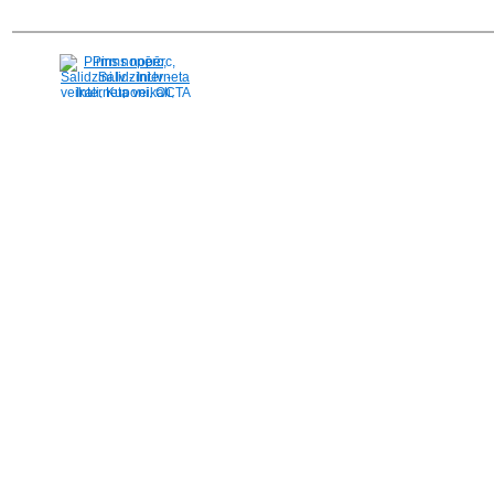
Pirms nopērc,
Salidzini.lv - Interneta
veikali, Kuponi, OCTA
kalkulators, KASKO
kalkulators, Ātrie
kredīti