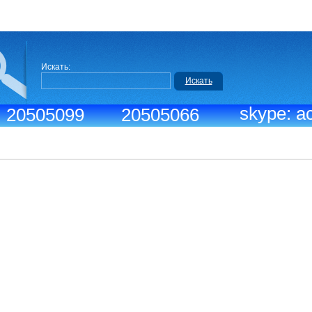
Искать:
Искать
skype: ac
.: 20505099
20505066