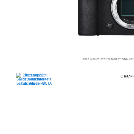
Товар может отличаться от видимо
Pirms nopērc,
О налич
Salidzini.lv - Interneta
veikali, Kuponi, OCTA
kalkulators, KASKO
kalkulators, Ātrie
kredīti