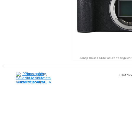
Товар может отличаться от видимо
Pirms nopērc,
О налич
Salidzini.lv - Interneta
veikali, Kuponi, OCTA
kalkulators, KASKO
kalkulators, Ātrie
kredīti