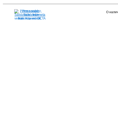
Pirms nopērc,
О налич
Salidzini.lv - Interneta
veikali, Kuponi, OCTA
kalkulators, KASKO
kalkulators, Ātrie
kredīti