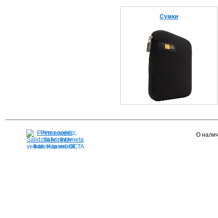
Сумки
Pirms nopērc,
О налич
Salidzini.lv - Interneta
veikali, Kuponi, OCTA
kalkulators, KASKO
kalkulators, Ātrie
kredīti