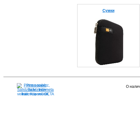
Сумки
Pirms nopērc,
О налич
Salidzini.lv - Interneta
veikali, Kuponi, OCTA
kalkulators, KASKO
kalkulators, Ātrie
kredīti