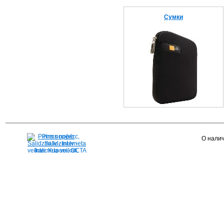
Сумки
Pirms nopērc,
О налич
Salidzini.lv - Interneta
veikali, Kuponi, OCTA
kalkulators, KASKO
kalkulators, Ātrie
kredīti