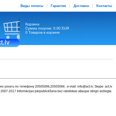
Виды оплаты
Гарантии
Доставка
Контакты
Корзина
Сумма покупки: 0.00 EUR
0 Товаров в корзине
t.lv
но узнать по телефону 20505099,20505066 ; e-mail:
info@act.lv
; Skype: act.lv
 2007-2017 Informācijas pārpublicēšana bez rakstiskas atļaujas stingri aizliegta.