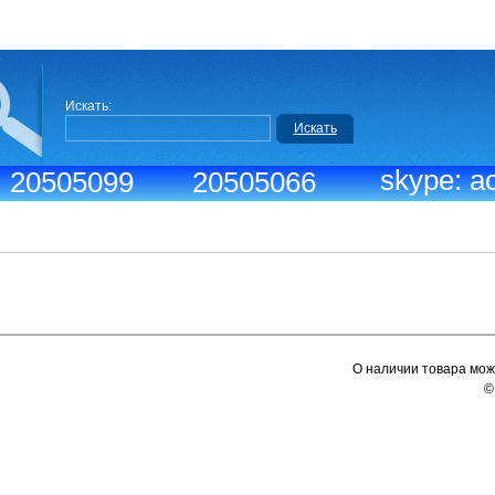
Искать:
Искать
skype: ac
.: 20505099
20505066
О наличии товара мож
©