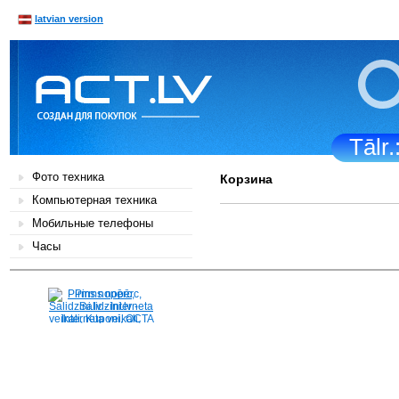
latvian version
Tālr
Фото техника
Корзина
Компьютерная техника
Мобильные телефоны
Часы
Pirms nopērc,
Salidzini.lv - Interneta
veikali, Kuponi, OCTA
kalkulators, KASKO
kalkulators, Ātrie
kredīti