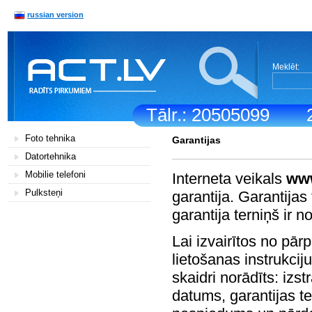
russian version
Meklēt:
Tālr.: 20505099
Foto tehnika
Garantijas
Datortehnika
Mobilie telefoni
Interneta veikals
www
Pulksteņi
garantija. Garantijas 
garantija terniņš ir 
Lai izvairītos no pā
lietošanas instrukciju
skaidri norādīts: iz
datums, garantijas t