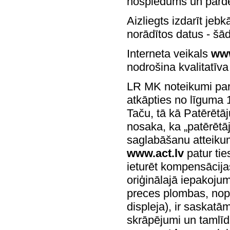
nospiedums un pārde
Aizliegts izdarīt jeb
norādītos datus - šā
Interneta veikals
www
nodrošina kvalitatīv
LR MK noteikumi par 
atkāpties no līguma 
Taču, tā kā Patērētā
nosaka, ka „patērētāj
saglabāšanu atteikum
www.act.lv
patur tie
ieturēt kompensācija
oriģinālajā iepakojum
preces plombas, nopl
displeja), ir saskat
skrāpējumi un tamlīdz