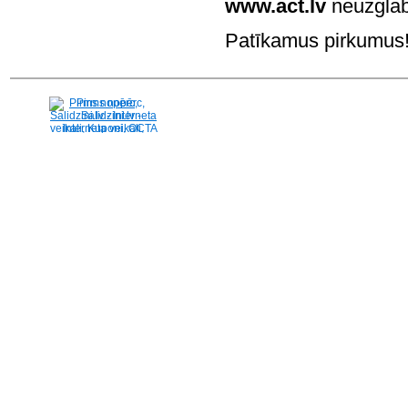
www.act.lv
neuzglab
Patīkamus pirkumus! 
Pirms nopērc,
Salidzini.lv - Interneta
veikali, Kuponi, OCTA
kalkulators, KASKO
kalkulators, Ātrie
kredīti