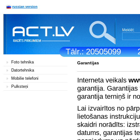
russian version
Meklēt:
Tālr.: 20505099
Foto tehnika
Garantijas
Datortehnika
Mobilie telefoni
Interneta veikals
www
Pulksteņi
garantija. Garantijas 
garantija terniņš ir 
Lai izvairītos no pā
lietošanas instrukciju
skaidri norādīts: iz
datums, garantijas t