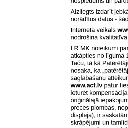
nospiedums un pārde
Aizliegts izdarīt jeb
norādītos datus - šā
Interneta veikals
www
nodrošina kvalitatīv
LR MK noteikumi par 
atkāpties no līguma 
Taču, tā kā Patērētā
nosaka, ka „patērētāj
saglabāšanu atteikum
www.act.lv
patur tie
ieturēt kompensācija
oriģinālajā iepakojum
preces plombas, nopl
displeja), ir saskat
skrāpējumi un tamlīdz