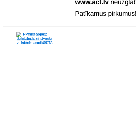
www.act.lv
neuzglab
Patīkamus pirkumus! 
Pirms nopērc,
Salidzini.lv - Interneta
veikali, Kuponi, OCTA
kalkulators, KASKO
kalkulators, Ātrie
kredīti