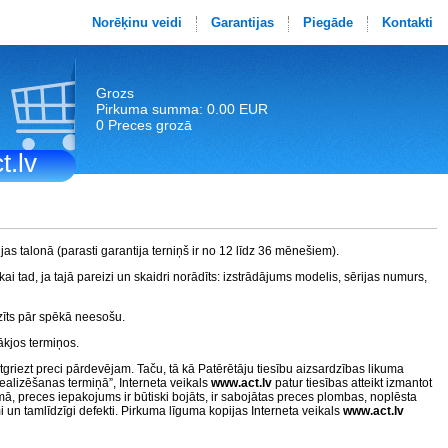
Norēķinu veidi
Garantijas
Piegāde
Kontakti
Grozs
Pirkuma summa: 0.00 EUR
0 Preces grozā
t.lv
jas talonā (parasti garantija terniņš ir no 12 līdz 36 mēnešiem).
ai tad, ja tajā pareizi un skaidri norādīts: izstrādājums modelis, sērijas numurs,
tzīts pār spēkā neesošu.
ākjos termiņos.
griezt preci pārdevējam. Taču, tā kā Patērētāju tiesību aizsardzības likuma
ealizēšanas termiņā”, Interneta veikals
www.act.lv
patur tiesības atteikt izmantot
mā, preces iepakojums ir būtiski bojāts, ir sabojātas preces plombas, noplēsta
un tamlīdzīgi defekti. Pirkuma līguma kopijas Interneta veikals
www.act.lv