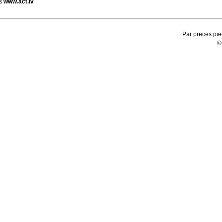
s
www.act.lv
Par preces pie
©