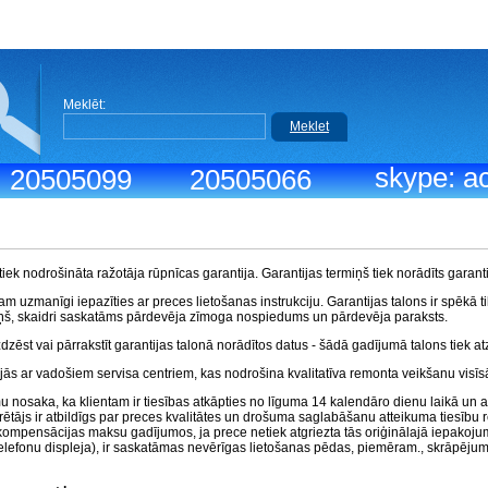
Meklēt:
Meklet
skype: ac
.: 20505099
20505066
ek nodrošināta ražotāja rūpnīcas garantija. Garantijas termiņš tiek norādīts garanti
m uzmanīgi iepazīties ar preces lietošanas instrukciju. Garantijas talons ir spēkā tik
ņš, skaidri saskatāms pārdevēja zīmoga nospiedums un pārdevēja paraksts.
zdzēst vai pārrakstīt garantijas talonā norādītos datus - šādā gadījumā talons tiek a
ās ar vadošiem servisa centriem, kas nodrošina kvalitatīva remonta veikšanu visīs
nosaka, ka klientam ir tiesības atkāpties no līguma 14 kalendāro dienu laikā un at
ētājs ir atbildīgs par preces kvalitātes un drošuma saglabāšanu atteikuma tiesību r
t kompensācijas maksu gadījumos, ja prece netiek atgriezta tās oriģinālajā iepakoju
lefonu displeja), ir saskatāmas nevērīgas lietošanas pēdas, piemēram., skrāpējumi 