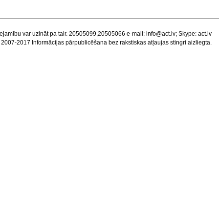
ejamību var uzināt pa talr. 20505099,20505066 e-mail:
info@act.lv
; Skype: act.lv
 2007-2017 Informācijas pārpublicēšana bez rakstiskas atļaujas stingri aizliegta.