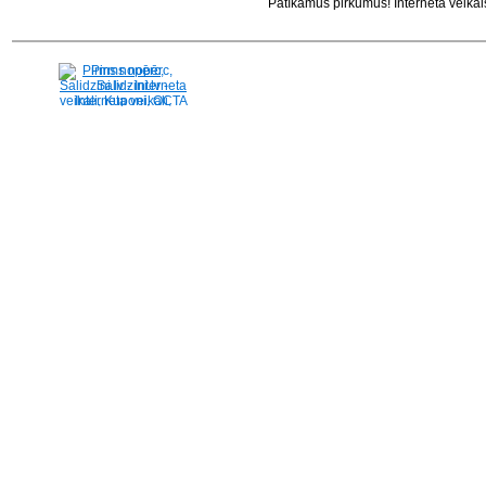
Patīkamus pirkumus! Interneta veikal
Pirms nopērc,
Salidzini.lv - Interneta
veikali, Kuponi, OCTA
kalkulators, KASKO
kalkulators, Ātrie
kredīti