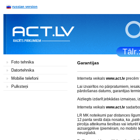
russian version
Tālr
Foto tehnika
Garantijas
Datortehnika
Mobilie telefoni
Interneta veikals
www.act.lv
precēm ti
Pulksteņi
Lai izvairītos no pārpratumiem, iesaka
pārdošanas datums, garantijas termi
Aizliegts izdarīt jebkādas izmaiņas, i
Interneta veikals
www.act.lv
sadarboj
LR MK noteikumi par distances līgumu 
12.panta sestā daļa nosaka, ka „patēr
pircēja atteikuma tiesības vai ieturē
aizsargplēve (piemēram, no mobilo te
neuzglabā.