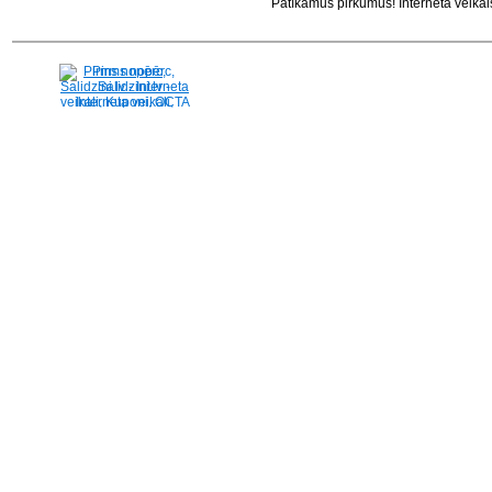
Patīkamus pirkumus! Interneta veikal
Pirms nopērc,
Salidzini.lv - Interneta
veikali, Kuponi, OCTA
kalkulators, KASKO
kalkulators, Ātrie
kredīti