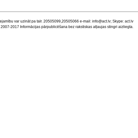
ejamību var uzināt pa talr. 20505099,20505066 e-mail:
info@act.lv
; Skype: act.lv
 2007-2017 Informācijas pārpublicēšana bez rakstiskas atļaujas stingri aizliegta.