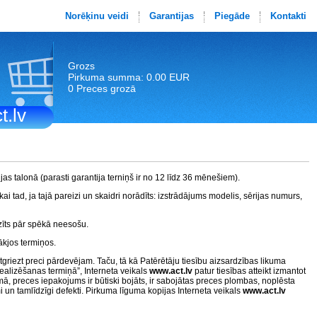
Norēķinu veidi
Garantijas
Piegāde
Kontakti
Grozs
Pirkuma summa: 0.00 EUR
0 Preces grozā
t.lv
jas talonā (parasti garantija terniņš ir no 12 līdz 36 mēnešiem).
ai tad, ja tajā pareizi un skaidri norādīts: izstrādājums modelis, sērijas numurs,
tzīts pār spēkā neesošu.
ākjos termiņos.
griezt preci pārdevējam. Taču, tā kā Patērētāju tiesību aizsardzības likuma
ealizēšanas termiņā”, Interneta veikals
www.act.lv
patur tiesības atteikt izmantot
mā, preces iepakojums ir būtiski bojāts, ir sabojātas preces plombas, noplēsta
un tamlīdzīgi defekti. Pirkuma līguma kopijas Interneta veikals
www.act.lv