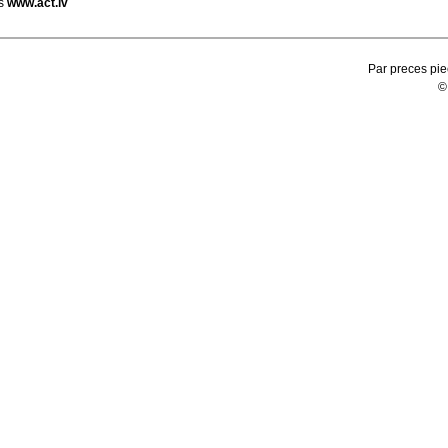
s
www.act.lv
Par preces pie
©