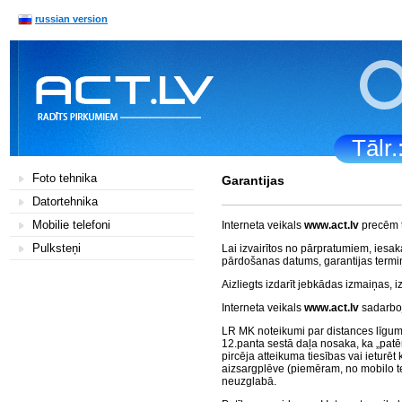
russian version
Tālr
Foto tehnika
Garantijas
Datortehnika
Mobilie telefoni
Interneta veikals
www.act.lv
precēm ti
Pulksteņi
Lai izvairītos no pārpratumiem, iesaka
pārdošanas datums, garantijas termi
Aizliegts izdarīt jebkādas izmaiņas, i
Interneta veikals
www.act.lv
sadarboj
LR MK noteikumi par distances līgumu 
12.panta sestā daļa nosaka, ka „patēr
pircēja atteikuma tiesības vai ieturē
aizsargplēve (piemēram, no mobilo te
neuzglabā.