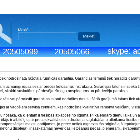
Meklēt:
Meklet
skype: ac
.: 20505099
20505066
ek nodrošināta ražotāja rūpnīcas garantija. Garantijas termiņš tiek norādīts garanti
m uzmanīgi iepazīties ar preces lietošanas instrukciju. Garantijas talons ir spēkā tik
ņš, skaidri saskatāms pārdevēja zīmoga nospiedums un pārdevēja paraksts.
zdzēst vai pārrakstīt garantijas talonā norādītos datus - šādā gadījumā talons tiek a
ās ar vadošiem servisa centriem, kas nodrošina kvalitatīva remonta veikšanu visīs
nosaka, ka klientam ir tiesības atkāpties no līguma 14 kalendāro dienu laikā un at
ētājs ir atbildīgs par preces kvalitātes un drošuma saglabāšanu atteikuma tiesību r
t kompensācijas maksu gadījumos, ja prece netiek atgriezta tās oriģinālajā iepakoju
lefonu displeja), ir saskatāmas nevērīgas lietošanas pēdas, piemēram., skrāpējumi 