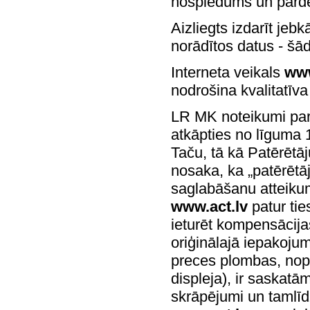
nospiedums un pārde
Aizliegts izdarīt jeb
norādītos datus - šā
Interneta veikals
www
nodrošina kvalitatīv
LR MK noteikumi par 
atkāpties no līguma 
Taču, tā kā Patērētā
nosaka, ka „patērētāj
saglabāšanu atteikum
www.act.lv
patur tie
ieturēt kompensācija
oriģinālajā iepakojum
preces plombas, nopl
displeja), ir saskat
skrāpējumi un tamlīdz