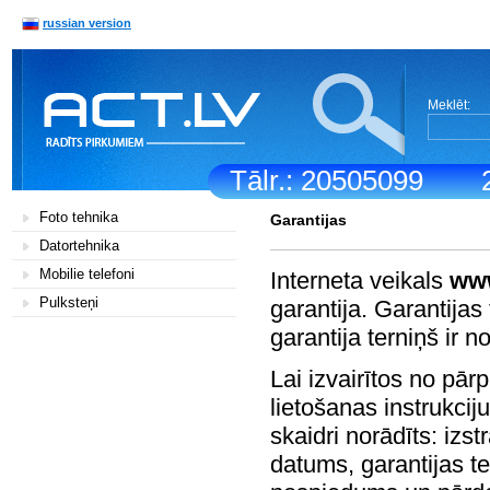
russian version
Meklēt:
Tālr.: 20505099
Foto tehnika
Garantijas
Datortehnika
Mobilie telefoni
Interneta veikals
www
Pulksteņi
garantija. Garantijas 
garantija terniņš ir 
Lai izvairītos no pā
lietošanas instrukciju
skaidri norādīts: iz
datums, garantijas t