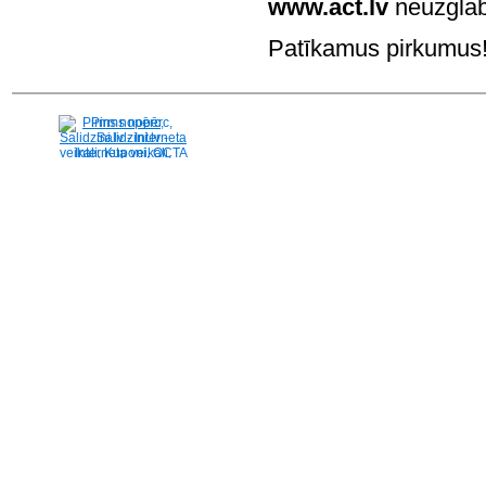
www.act.lv
neuzglab
Patīkamus pirkumus! 
Pirms nopērc,
Salidzini.lv - Interneta
veikali, Kuponi, OCTA
kalkulators, KASKO
kalkulators, Ātrie
kredīti