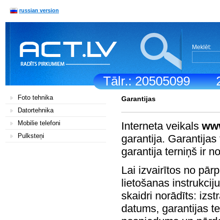
russian version
Meklēt:
Tālr.: 20505099
Foto tehnika
Garantijas
Datortehnika
Mobilie telefoni
Interneta veikals
www
Pulksteņi
garantija. Garantijas 
garantija terniņš ir 
Lai izvairītos no pā
lietošanas instrukciju
skaidri norādīts: iz
datums, garantijas t