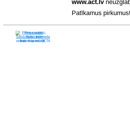
www.act.lv
neuzglab
Patīkamus pirkumus! 
Pirms nopērc,
Salidzini.lv - Interneta
veikali, Kuponi, OCTA
kalkulators, KASKO
kalkulators, Ātrie
kredīti