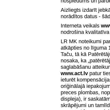
nospiedums un pārde
Aizliegts izdarīt jeb
norādītos datus - šā
Interneta veikals
www
nodrošina kvalitatīv
LR MK noteikumi par 
atkāpties no līguma 
Taču, tā kā Patērētā
nosaka, ka „patērētāj
saglabāšanu atteikum
www.act.lv
patur tie
ieturēt kompensācija
oriģinālajā iepakojum
preces plombas, nopl
displeja), ir saskat
skrāpējumi un tamlīdz