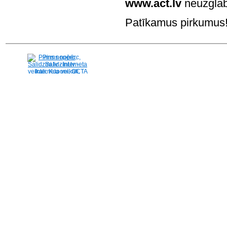
www.act.lv
neuzglab
Patīkamus pirkumus! 
Pirms nopērc,
Salidzini.lv - Interneta
veikali, Kuponi, OCTA
kalkulators, KASKO
kalkulators, Ātrie
kredīti