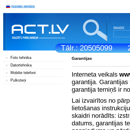
russian version
Meklēt:
Tālr.: 20505099
Foto tehnika
Garantijas
Datortehnika
Mobilie telefoni
Interneta veikals
www
Pulksteņi
garantija. Garantijas 
garantija terniņš ir 
Lai izvairītos no pā
lietošanas instrukciju
skaidri norādīts: iz
datums, garantijas t