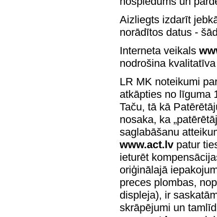
nospiedums un pārde
Aizliegts izdarīt jeb
norādītos datus - šā
Interneta veikals
www
nodrošina kvalitatīv
LR MK noteikumi par 
atkāpties no līguma 
Taču, tā kā Patērētā
nosaka, ka „patērētāj
saglabāšanu atteikum
www.act.lv
patur tie
ieturēt kompensācija
oriģinālajā iepakojum
preces plombas, nopl
displeja), ir saskat
skrāpējumi un tamlīdz