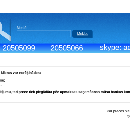
Meklēt:
Meklet
skype: ac
.: 20505099
20505066
lients var norēķināties:
umu;
.
kaitījumu, tad prece tiek piegādāta pēc apmaksas saņemšanas mūsu bankas kon
Par preces pie
©