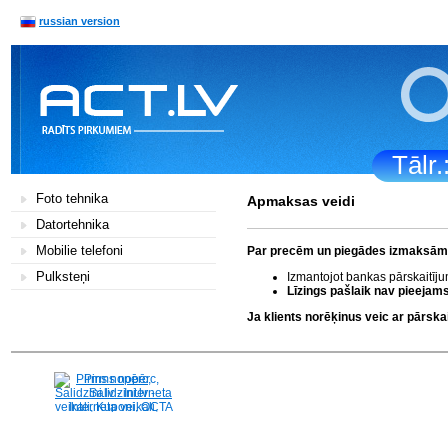
russian version
Tālr
Foto tehnika
Apmaksas veidi
Datortehnika
Mobilie telefoni
Par precēm un piegādes izmaksām k
Pulksteņi
Izmantojot bankas pārskaitīj
Līzings pašlaik nav pieejams
Ja klients norēķinus veic ar pārs
Pirms nopērc,
Salidzini.lv - Interneta
veikali, Kuponi, OCTA
kalkulators, KASKO
kalkulators, Ātrie