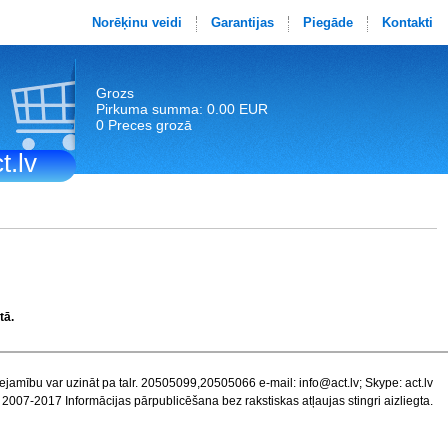
Norēķinu veidi
Garantijas
Piegāde
Kontakti
Grozs
Pirkuma summa: 0.00 EUR
0 Preces grozā
t.lv
tā.
ejamību var uzināt pa talr. 20505099,20505066 e-mail:
info@act.lv
; Skype: act.lv
 2007-2017 Informācijas pārpublicēšana bez rakstiskas atļaujas stingri aizliegta.