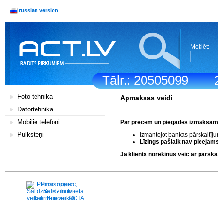
russian version
Meklēt:
Tālr.: 20505099
Foto tehnika
Apmaksas veidi
Datortehnika
Mobilie telefoni
Par precēm un piegādes izmaksām k
Pulksteņi
Izmantojot bankas pārskaitīj
Līzings pašlaik nav pieejams
Ja klients norēķinus veic ar pārs
Pirms nopērc,
Salidzini.lv - Interneta
veikali, Kuponi, OCTA
kalkulators, KASKO
kalkulators, Ātrie