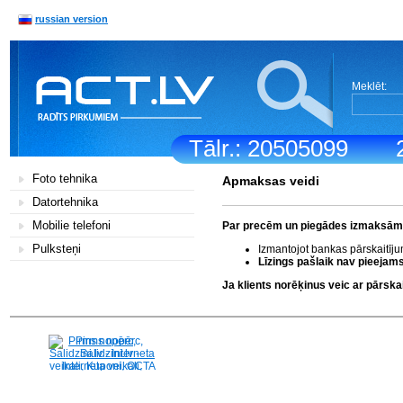
russian version
Meklēt:
Tālr.: 20505099
Foto tehnika
Apmaksas veidi
Datortehnika
Mobilie telefoni
Par precēm un piegādes izmaksām k
Pulksteņi
Izmantojot bankas pārskaitīj
Līzings pašlaik nav pieejams
Ja klients norēķinus veic ar pārs
Pirms nopērc,
Salidzini.lv - Interneta
veikali, Kuponi, OCTA
kalkulators, KASKO
kalkulators, Ātrie