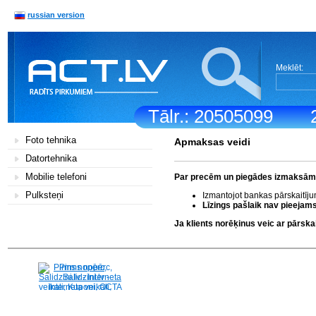
russian version
Meklēt:
Tālr.: 20505099
Foto tehnika
Apmaksas veidi
Datortehnika
Mobilie telefoni
Par precēm un piegādes izmaksām k
Pulksteņi
Izmantojot bankas pārskaitīj
Līzings pašlaik nav pieejams
Ja klients norēķinus veic ar pārs
Pirms nopērc,
Salidzini.lv - Interneta
veikali, Kuponi, OCTA
kalkulators, KASKO
kalkulators, Ātrie