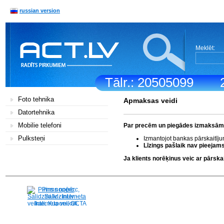
russian version
Meklēt:
Tālr.: 20505099
Foto tehnika
Apmaksas veidi
Datortehnika
Mobilie telefoni
Par precēm un piegādes izmaksām k
Pulksteņi
Izmantojot bankas pārskaitīj
Līzings pašlaik nav pieejams
Ja klients norēķinus veic ar pārs
Pirms nopērc,
Salidzini.lv - Interneta
veikali, Kuponi, OCTA
kalkulators, KASKO
kalkulators, Ātrie