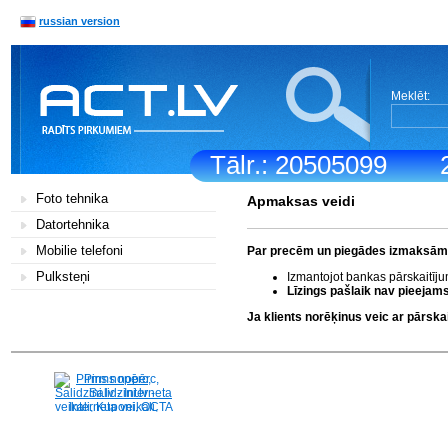
russian version
Meklēt:
Tālr.: 20505099
Foto tehnika
Apmaksas veidi
Datortehnika
Mobilie telefoni
Par precēm un piegādes izmaksām k
Pulksteņi
Izmantojot bankas pārskaitīj
Līzings pašlaik nav pieejams
Ja klients norēķinus veic ar pārs
Pirms nopērc,
Salidzini.lv - Interneta
veikali, Kuponi, OCTA
kalkulators, KASKO
kalkulators, Ātrie