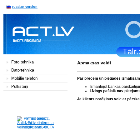
russian version
Tālr
Foto tehnika
Apmaksas veidi
Datortehnika
Mobilie telefoni
Par precēm un piegādes izmaksām k
Pulksteņi
Izmantojot bankas pārskaitīj
Līzings pašlaik nav pieejams
Ja klients norēķinus veic ar pārs
Pirms nopērc,
Salidzini.lv - Interneta
veikali, Kuponi, OCTA
kalkulators, KASKO
kalkulators, Ātrie