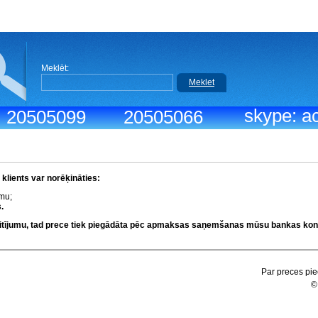
Meklēt:
Meklet
skype: ac
.: 20505099
20505066
lients var norēķināties:
umu;
.
kaitījumu, tad prece tiek piegādāta pēc apmaksas saņemšanas mūsu bankas kon
Par preces pie
©