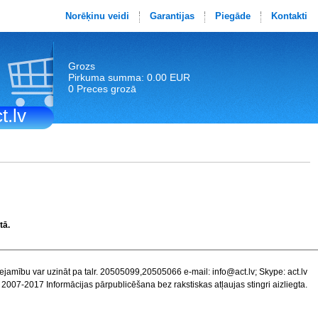
Norēķinu veidi
Garantijas
Piegāde
Kontakti
Grozs
Pirkuma summa: 0.00 EUR
0 Preces grozā
t.lv
tā.
ejamību var uzināt pa talr. 20505099,20505066 e-mail:
info@act.lv
; Skype: act.lv
 2007-2017 Informācijas pārpublicēšana bez rakstiskas atļaujas stingri aizliegta.