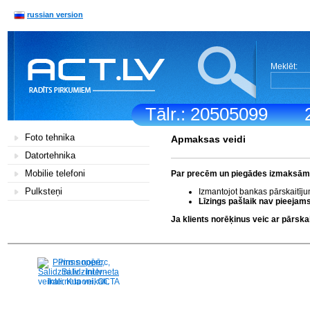
russian version
Meklēt:
Tālr.: 20505099
Foto tehnika
Apmaksas veidi
Datortehnika
Mobilie telefoni
Par precēm un piegādes izmaksām k
Pulksteņi
Izmantojot bankas pārskaitīj
Līzings pašlaik nav pieejams
Ja klients norēķinus veic ar pārs
Pirms nopērc,
Salidzini.lv - Interneta
veikali, Kuponi, OCTA
kalkulators, KASKO
kalkulators, Ātrie