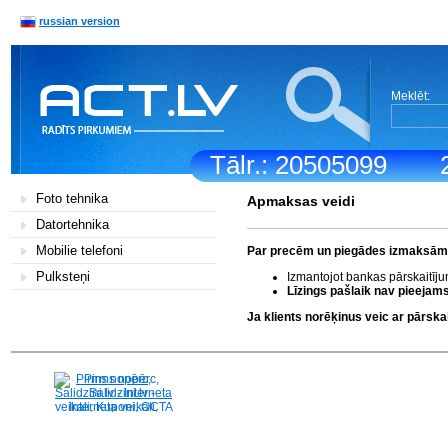
russian version
Meklēt:
Tālr.: 20505099
Foto tehnika
Apmaksas veidi
Datortehnika
Mobilie telefoni
Par precēm un piegādes izmaksām k
Pulksteņi
Izmantojot bankas pārskaitīj
Līzings pašlaik nav pieejams
Ja klients norēķinus veic ar pārs
Pirms nopērc,
Salidzini.lv - Interneta
veikali, Kuponi, OCTA
kalkulators, KASKO
kalkulators, Ātrie