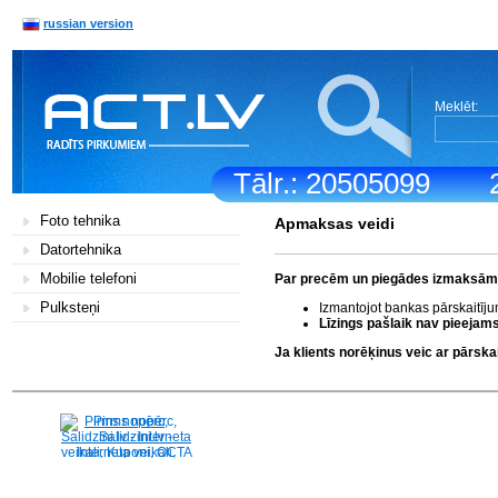
russian version
Meklēt:
Tālr.: 20505099
Foto tehnika
Apmaksas veidi
Datortehnika
Mobilie telefoni
Par precēm un piegādes izmaksām k
Pulksteņi
Izmantojot bankas pārskaitīj
Līzings pašlaik nav pieejams
Ja klients norēķinus veic ar pārs
Pirms nopērc,
Salidzini.lv - Interneta
veikali, Kuponi, OCTA
kalkulators, KASKO
kalkulators, Ātrie