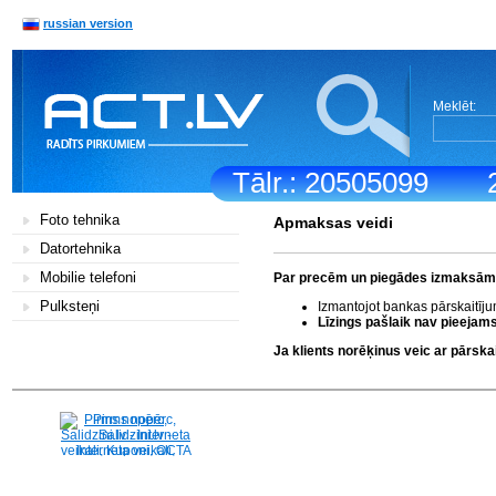
russian version
Meklēt:
Tālr.: 20505099
Foto tehnika
Apmaksas veidi
Datortehnika
Mobilie telefoni
Par precēm un piegādes izmaksām k
Pulksteņi
Izmantojot bankas pārskaitīj
Līzings pašlaik nav pieejams
Ja klients norēķinus veic ar pārs
Pirms nopērc,
Salidzini.lv - Interneta
veikali, Kuponi, OCTA
kalkulators, KASKO
kalkulators, Ātrie