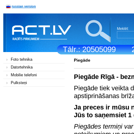
russian version
Meklēt:
Tālr.: 20505099
Foto tehnika
Piegāde
Datortehnika
Mobilie telefoni
Piegāde Rīgā - bez
Pulksteņi
Piegāde tiek veikta 
apstiprināšanas brīž
Ja preces ir mūsu n
Jūs to saņemsiet 1 
Piegādes termiņi var