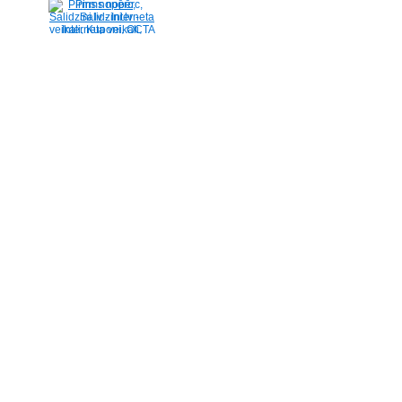
Pirms nopērc,
Salidzini.lv - Interneta
veikali, Kuponi, OCTA
kalkulators, KASKO
kalkulators, Ātrie
kredīti