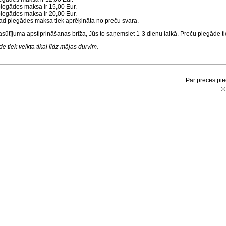
 piegādes maksa ir 15,00 Eur.
 piegādes maksa ir 20,00 Eur.
, tad piegādes maksa tiek aprēķināta no preču svara.
asūtījuma apstiprināšanas brīža, Jūs to saņemsiet 1-3 dienu laikā. Preču piegāde tie
 tiek veikta tikai līdz mājas durvim.
Par preces pie
©