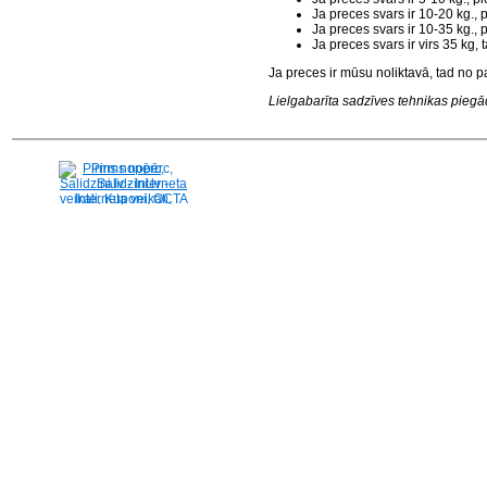
Ja preces svars ir 10-20 kg.,
Ja preces svars ir 10-35 kg.,
Ja preces svars ir virs 35 kg
Ja preces ir mūsu noliktavā, tad no p
Lielgabarīta sadzīves tehnikas piegāde
Pirms nopērc,
Salidzini.lv - Interneta
veikali, Kuponi, OCTA
kalkulators, KASKO
kalkulators, Ātrie
kredīti