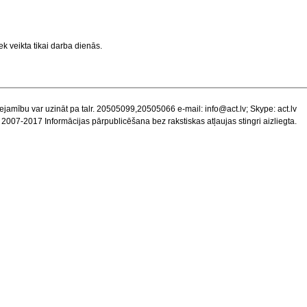
k veikta tikai darba dienās.
ejamību var uzināt pa talr. 20505099,20505066 e-mail:
info@act.lv
; Skype: act.lv
 2007-2017 Informācijas pārpublicēšana bez rakstiskas atļaujas stingri aizliegta.