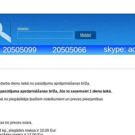
Meklēt:
Meklet
skype: ac
.: 20505099
20505066
 darba dienu laikā no pasūtījumu apstiprināšanas brīža.
 pasūtījuma apstiprināšanas brīža, Jūs to saņemsiet 1 dienu laikā.
rībā no piegādātāja īpašiem noteikumiem un preces pieejamības.
gas no preces svara.
3 kg., piegādes maksa ir 10,00 Eur.
piegādes maksa ir 12,00 Eur.