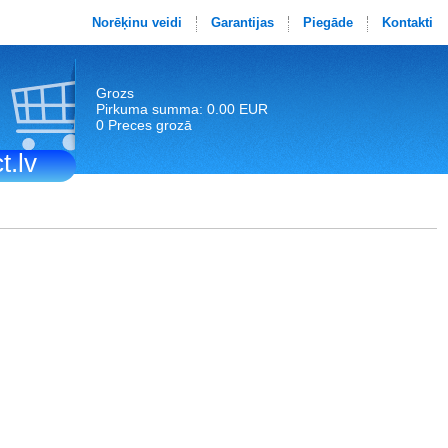
Norēķinu veidi
Garantijas
Piegāde
Kontakti
Grozs
Pirkuma summa: 0.00 EUR
0 Preces grozā
t.lv