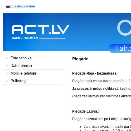
russian version
Tālr
Foto tehnika
Piegāde
Datortehnika
Mobilie telefoni
Piegāde Rīgā - bezmaksas.
Pulksteņi
Piegāde tiek veikta darba dienās 1-2
Ja preces ir mūsu noliktavā, tad no
Piegādes termiņi var mainīties atka
Piegāde Latvijā:
Piegādes izmaksas pa Latviju atkarī
Ja preces svars ir mazāk par 
Ja preces svars ir 5-10 kg., 