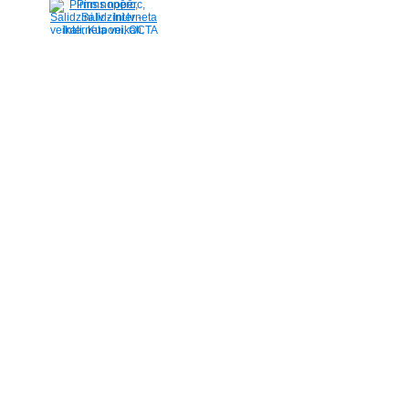
Pirms nopērc,
Salidzini.lv - Interneta
veikali, Kuponi, OCTA
kalkulators, KASKO
kalkulators, Ātrie
kredīti