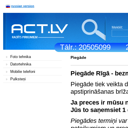
russian version
Meklēt:
Tālr.: 20505099
Foto tehnika
Piegāde
Datortehnika
Mobilie telefoni
Piegāde Rīgā - bez
Pulksteņi
Piegāde tiek veikta 
apstiprināšanas brīž
Ja preces ir mūsu n
Jūs to saņemsiet 1 
Piegādes termiņi var