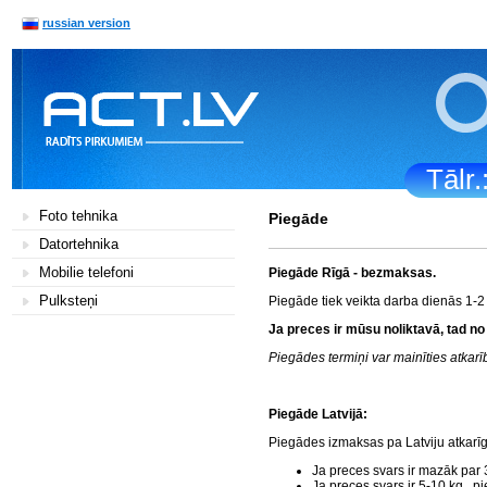
russian version
Tālr
Foto tehnika
Piegāde
Datortehnika
Mobilie telefoni
Piegāde Rīgā - bezmaksas.
Pulksteņi
Piegāde tiek veikta darba dienās 1-2
Ja preces ir mūsu noliktavā, tad no
Piegādes termiņi var mainīties atka
Piegāde Latvijā:
Piegādes izmaksas pa Latviju atkarī
Ja preces svars ir mazāk par 
Ja preces svars ir 5-10 kg., 