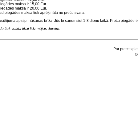
 piegādes maksa ir 15,00 Eur.
 piegādes maksa ir 20,00 Eur.
, tad piegādes maksa tiek aprēķināta no preču svara.
asūtījuma apstiprināšanas brīža, Jūs to saņemsiet 1-3 dienu laikā. Preču piegāde tie
 tiek veikta tikai līdz mājas durvim.
Par preces pie
©