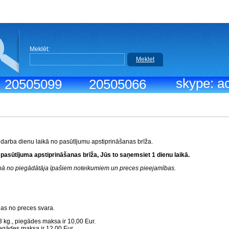
Meklēt:
Meklet
skype: ac
.: 20505099
20505066
 darba dienu laikā no pasūtījumu apstiprināšanas brīža.
 pasūtījuma apstiprināšanas brīža, Jūs to saņemsiet 1 dienu laikā.
rībā no piegādātāja īpašiem noteikumiem un preces pieejamības.
gas no preces svara.
3 kg., piegādes maksa ir 10,00 Eur.
piegādes maksa ir 12,00 Eur.