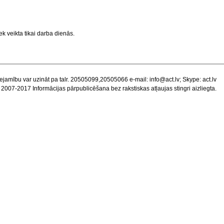
k veikta tikai darba dienās.
ejamību var uzināt pa talr. 20505099,20505066 e-mail:
info@act.lv
; Skype: act.lv
 2007-2017 Informācijas pārpublicēšana bez rakstiskas atļaujas stingri aizliegta.