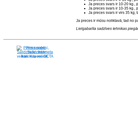
Ja preces svars ir 10-20 kg.,
Ja preces svars ir 10-35 kg.,
Ja preces svars ir virs 35 kg
Ja preces ir mūsu noliktavā, tad no p
Lielgabarīta sadzīves tehnikas piegāde
Pirms nopērc,
Salidzini.lv - Interneta
veikali, Kuponi, OCTA
kalkulators, KASKO
kalkulators, Ātrie
kredīti