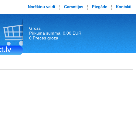
Norēķinu veidi
Garantijas
Piegāde
Kontakti
Grozs
Pirkuma summa: 0.00 EUR
0 Preces grozā
t.lv