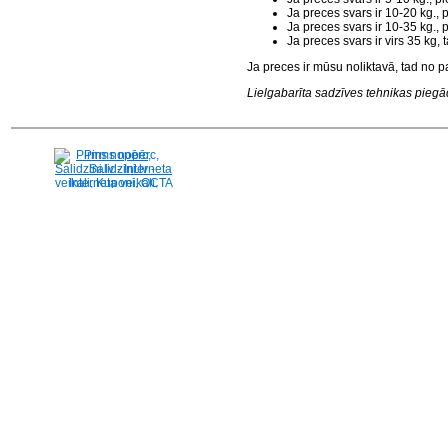
Ja preces svars ir 10-20 kg.,
Ja preces svars ir 10-35 kg.,
Ja preces svars ir virs 35 kg
Ja preces ir mūsu noliktavā, tad no p
Lielgabarīta sadzīves tehnikas piegāde
Pirms nopērc,
Salidzini.lv - Interneta
veikali, Kuponi, OCTA
kalkulators, KASKO
kalkulators, Ātrie
kredīti