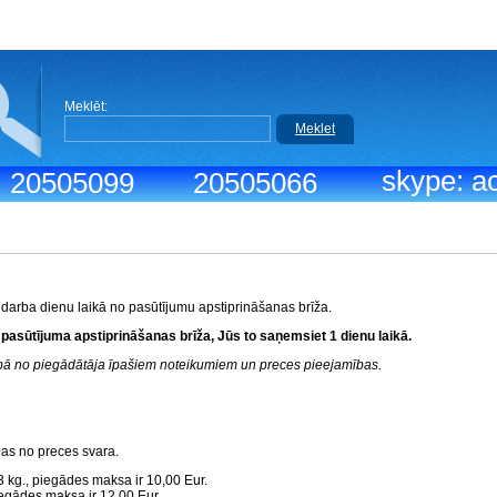
Meklēt:
Meklet
skype: ac
.: 20505099
20505066
 darba dienu laikā no pasūtījumu apstiprināšanas brīža.
 pasūtījuma apstiprināšanas brīža, Jūs to saņemsiet 1 dienu laikā.
rībā no piegādātāja īpašiem noteikumiem un preces pieejamības.
gas no preces svara.
3 kg., piegādes maksa ir 10,00 Eur.
piegādes maksa ir 12,00 Eur.