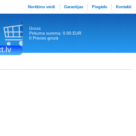
Norēķinu veidi
Garantijas
Piegāde
Kontakti
Grozs
Pirkuma summa: 0.00 EUR
0 Preces grozā
t.lv