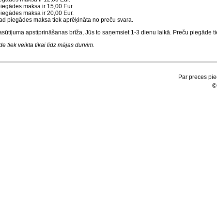
 piegādes maksa ir 15,00 Eur.
 piegādes maksa ir 20,00 Eur.
, tad piegādes maksa tiek aprēķināta no preču svara.
asūtījuma apstiprināšanas brīža, Jūs to saņemsiet 1-3 dienu laikā. Preču piegāde tie
 tiek veikta tikai līdz mājas durvim.
Par preces pie
©