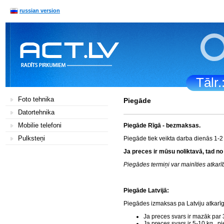
russian version
Tālr
Foto tehnika
Piegāde
Datortehnika
Mobilie telefoni
Piegāde Rīgā - bezmaksas.
Pulksteņi
Piegāde tiek veikta darba dienās 1-2
Ja preces ir mūsu noliktavā, tad no
Piegādes termiņi var mainīties atka
Piegāde Latvijā:
Piegādes izmaksas pa Latviju atkarī
Ja preces svars ir mazāk par 
Ja preces svars ir 5-10 kg., 