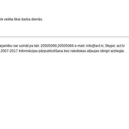
k veikta tikai darba dienās.
ejamību var uzināt pa talr. 20505099,20505066 e-mail:
info@act.lv
; Skype: act.lv
 2007-2017 Informācijas pārpublicēšana bez rakstiskas atļaujas stingri aizliegta.