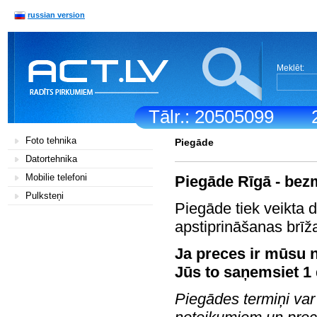
russian version
Meklēt:
Tālr.: 20505099
Foto tehnika
Piegāde
Datortehnika
Mobilie telefoni
Piegāde Rīgā - bez
Pulksteņi
Piegāde tiek veikta 
apstiprināšanas brīž
Ja preces ir mūsu n
Jūs to saņemsiet 1 
Piegādes termiņi var