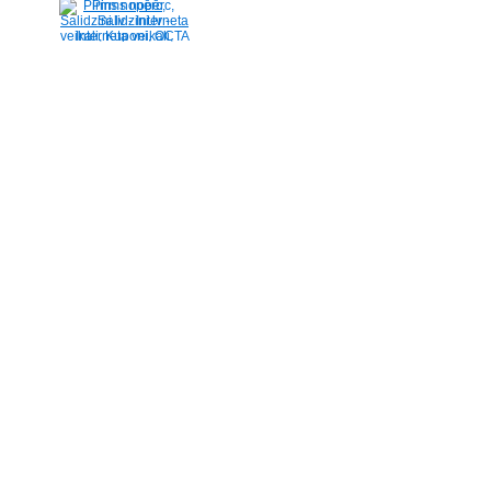
Pirms nopērc,
Salidzini.lv - Interneta
veikali, Kuponi, OCTA
kalkulators, KASKO
kalkulators, Ātrie
kredīti