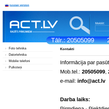
russian version
Meklēt:
Tālr.: 20505099
Foto tehnika
Kontakti
Datortehnika
Mobilie telefoni
Informācija par pasū
Pulksteņi
Mob.tel.:
20505099
,
e-mail:
info@act.lv
Darb
Pirmdiena - Pi