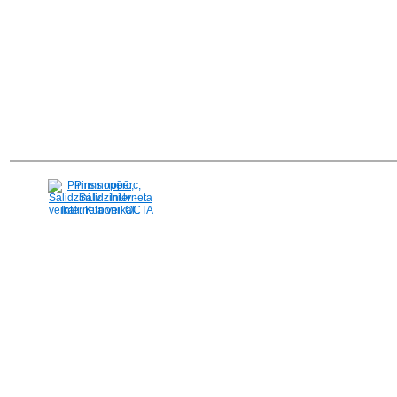
Pirms nopērc,
Salidzini.lv - Interneta
veikali, Kuponi, OCTA
kalkulators, KASKO
kalkulators, Ātrie
kredīti