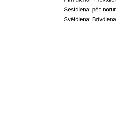
Sestdiena: pē
Svētdie