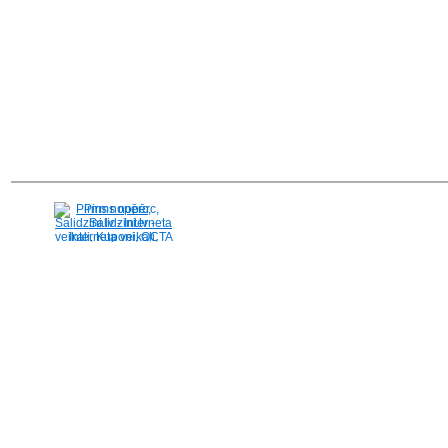
Pirms nopērc,
Salidzini.lv - Interneta
veikali, Kuponi, OCTA
kalkulators, KASKO
kalkulators, Ātrie
kredīti