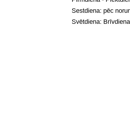
Sestdiena: pē
Svētdie