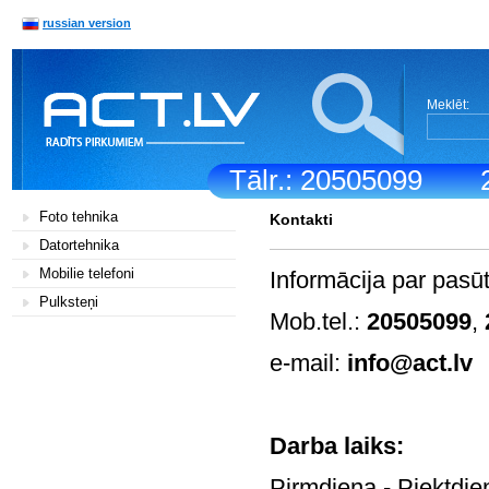
russian version
Meklēt:
Tālr.: 20505099
Foto tehnika
Kontakti
Datortehnika
Mobilie telefoni
Informācija par pasū
Pulksteņi
Mob.tel.:
20505099
,
e-mail:
info@act.lv
Darb
Pirmdiena - Pi