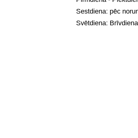
Sestdiena: pē
Svētdie