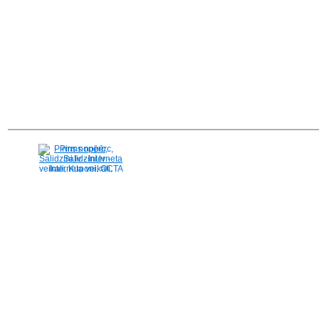
Pirms nopērc,
Salidzini.lv - Interneta
veikali, Kuponi, OCTA
kalkulators, KASKO
kalkulators, Ātrie
kredīti