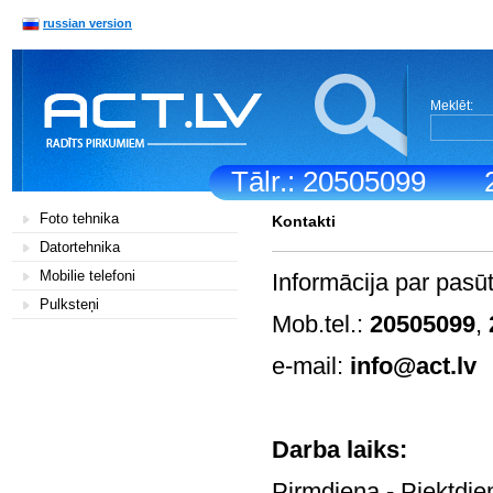
russian version
Meklēt:
Tālr.: 20505099
Foto tehnika
Kontakti
Datortehnika
Mobilie telefoni
Informācija par pasū
Pulksteņi
Mob.tel.:
20505099
,
e-mail:
info@act.lv
Darb
Pirmdiena - Pi