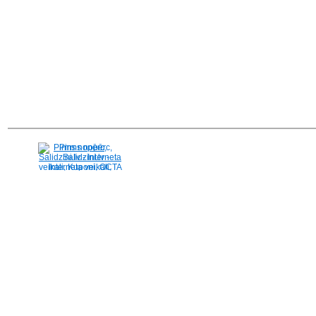
Pirms nopērc,
Salidzini.lv - Interneta
veikali, Kuponi, OCTA
kalkulators, KASKO
kalkulators, Ātrie
kredīti