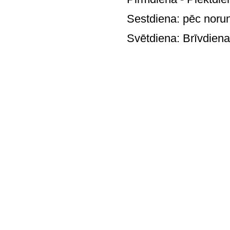
Sestdiena: pē
Svētdie