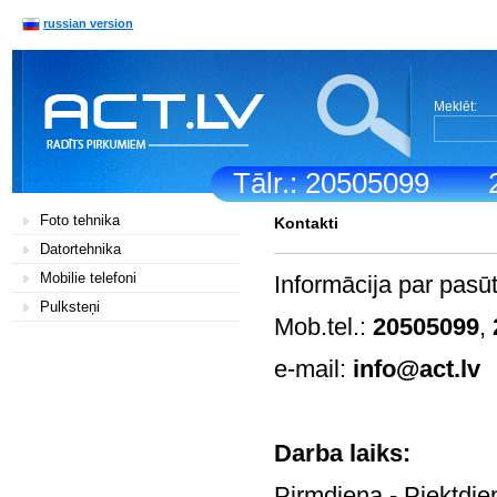
russian version
Meklēt:
Tālr.: 20505099
Foto tehnika
Kontakti
Datortehnika
Mobilie telefoni
Informācija par pasū
Pulksteņi
Mob.tel.:
20505099
,
e-mail:
info@act.lv
Darb
Pirmdiena - Pi