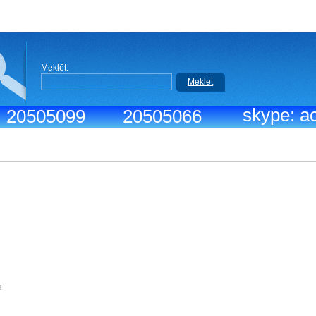
Meklēt:
Meklet
skype: ac
.: 20505099
20505066
iks:
9:30-18:30
r menedžeri
vdiena