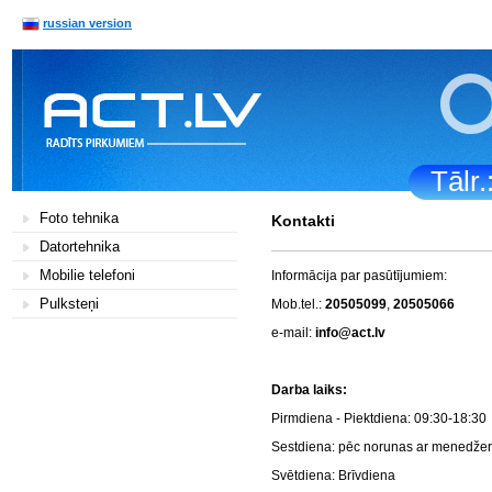
russian version
Tālr
Foto tehnika
Kontakti
Datortehnika
Mobilie telefoni
Informācija par pasūtījumiem:
Pulksteņi
Mob.tel.:
20505099
,
20505066
e-mail:
info@act.lv
Darba la
Pirmdiena - Piektdiena: 0
Sestdiena: pēc norunas a
Svētdiena: Brī